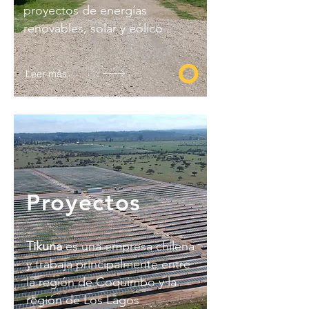
proyectos de energías
renovables, solar y eólico
Leer más
Proyectos
Tikuna
es una empresa chilena
y trabaja principalmente entre
la región de Coquimbo y la
región de Los Lagos