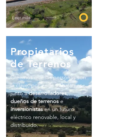
Leer más
Propietarios
de Terrenos
Creemos que las personas son
la clave, por ende trabajamos
junto a
desarrolladores
,
dueños de terrenos
e
inversionistas
en un futuro
eléctrico renovable, local y
distribuido.