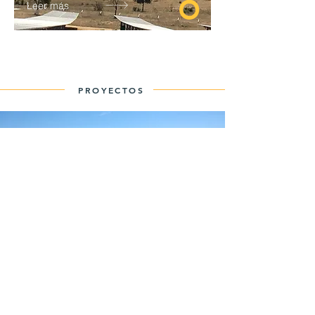
Leer más
PROYECTOS
6
4
MW
Hemos conect
ado
y